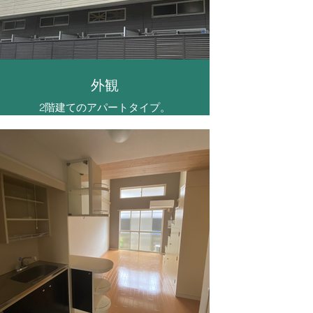
外観
2階建てのアパートタイプ。